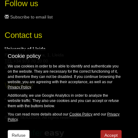
Follow us
Subscribe to email list
Contact us
University of Lleida
Pl. de Víctor Siurana, 1, Lleida
Cookie policy
TEL
+34 973 70 20 00
We use cookies in order to be able to identify and authenticate you
seio.lleida.2025@udl.cat
on the website. They are necessary for the correct functioning of it,
and therefore they can not be disabled. If you continue browsing the
website, you are agreeing with their acceptance, as well as our
Website
Privacy Policy
.
Additionally, we use Google Analytics in order to analyze the
Terms of use
website traffic. They also use cookies and you can accept or refuse
them with the buttons below.
Privacy policy
You can read more details about our
Cookie Policy
and our
Privacy
© 2026 SEIO2025. All rights reserved
Policy
.
Refuse
Accept