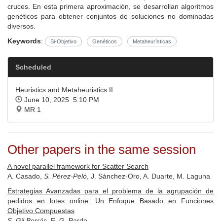
cruces. En esta primera aproximación, se desarrollan algoritmos
genéticos para obtener conjuntos de soluciones no dominadas
diversos.
Keywords
:
Bi-Objetivo
Genéticos
Metaheurísticas
Scheduled
Heuristics and Metaheuristics II
June 10, 2025 5:10 PM
MR 1
Other papers in the same session
A novel parallel framework for Scatter Search
A. Casado,
S. Pérez-Peló
, J. Sánchez-Oro, A. Duarte, M. Laguna
Estrategias Avanzadas para el problema de la agrupación de
pedidos en lotes online: Un Enfoque Basado en Funciones
Objetivo Compuestas
S. Gil Borrás
, E. G. Pardo