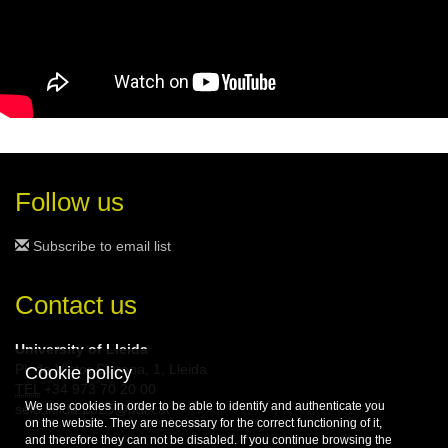
Follow us
Subscribe to email list
Contact us
University of Lleida
Pl. de Víctor Siurana, 1, Lleida
Cookie policy
TEL
+34 973 70 20 00
We use cookies in order to be able to identify and authenticate you
seio.lleida.2025@udl.cat
on the website. They are necessary for the correct functioning of it,
and therefore they can not be disabled. If you continue browsing the